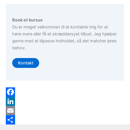
Book et kursus
Du er meget velkommen til at kontakte mig for at
høre mere eller få et skræddersyet tilbud. Jeg hjælper
gerne med at tilpasse indholdet, så det matcher jeres
behov.
Kontakt
F
a
L
c
i
E
e
n
m
S